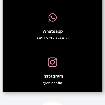

Whatsapp
+49 1 573 785 44 53

Instagram
@enibanfic