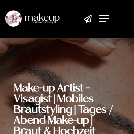

Make-up Artist -
Visagist | Mobiles
Brautstyling | Tages /
Abend Make-up |
Braut & Hochzeit