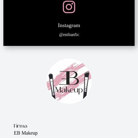

Instagram
@enibanfic
Firma
EB Makeup