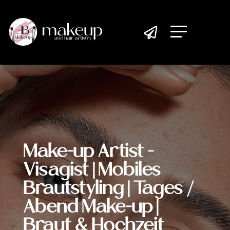

Make-up Artist -
Visagist | Mobiles
Brautstyling | Tages /
Abend Make-up |
Braut & Hochzeit