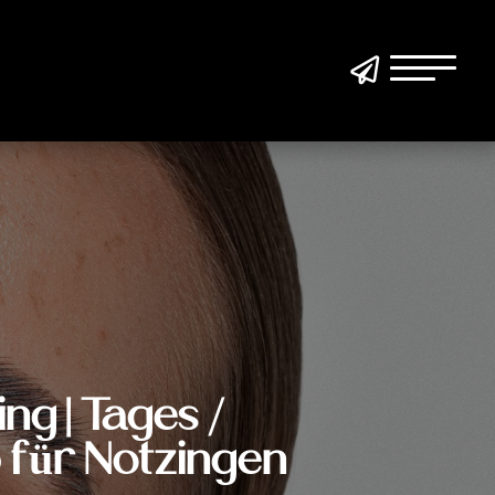

ing | Tages /
 für Notzingen