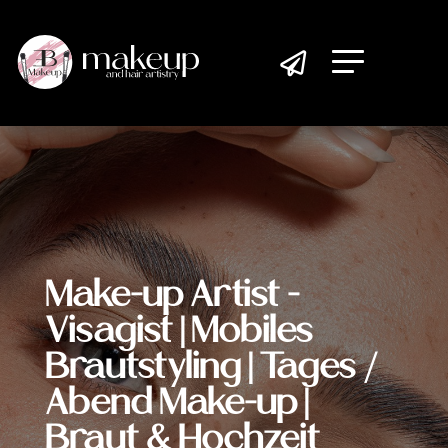

Make-up Artist -
Visagist | Mobiles
Brautstyling | Tages /
Abend Make-up |
Braut & Hochzeit