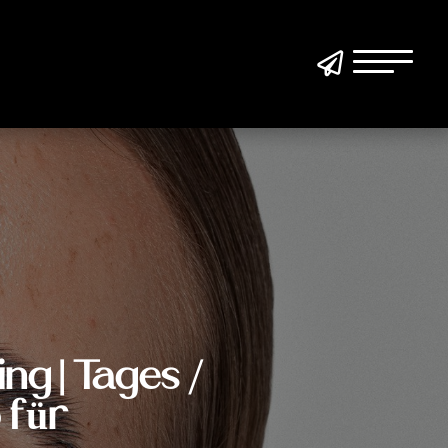

ing | Tages /
 für