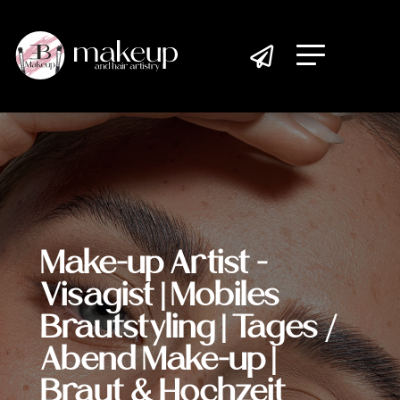

Make-up Artist -
Visagist | Mobiles
Brautstyling | Tages /
Abend Make-up |
Braut & Hochzeit