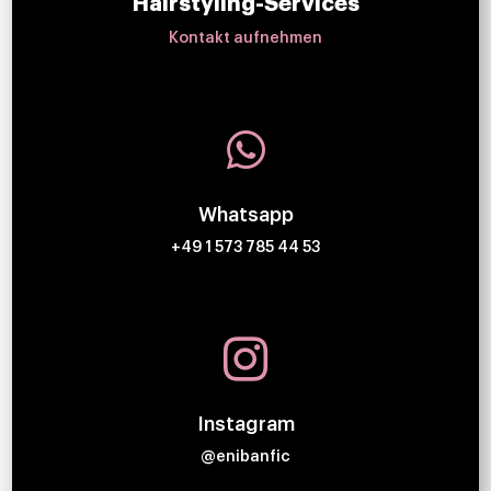
Hairstyling-Services
Kontakt aufnehmen

Whatsapp
+49 1 573 785 44 53

Instagram
@enibanfic