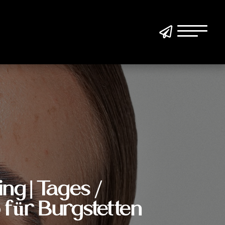

ing | Tages /
für Burgstetten