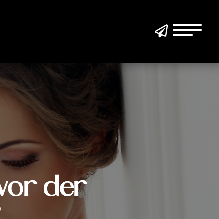

vor der
?