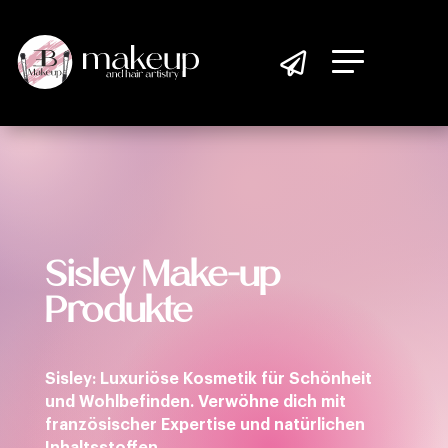

Sisley Make-up
Produkte
Sisley: Luxuriöse Kosmetik für Schönheit
und Wohlbefinden. Verwöhne dich mit
französischer Expertise und natürlichen