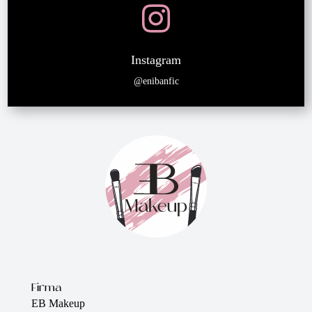

Instagram
@enibanfic
Firma
EB Makeup