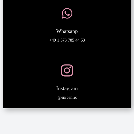

Whatsapp
+49 1 573 785 44 53

Instagram
@enibanfic