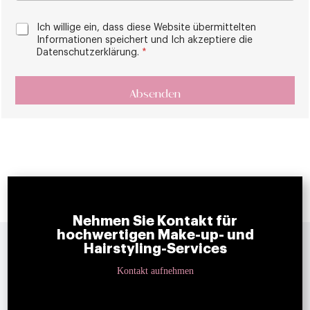
D
Ich willige ein, dass diese Website übermittelten
S
Informationen speichert und Ich akzeptiere die
G
Datenschutzerklärung.
*
V
O
A
-
Absenden
l
E
t
i
n
e
v
r
e
n
r
s
a
t
t
ä
Nehmen Sie Kontakt für
i
n
hochwertigen Make-up- und
v
d
Hairstyling-Services
n
e
i
:
Kontakt aufnehmen
s
*